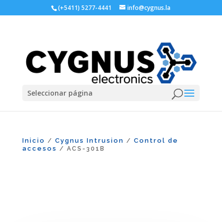
(+5411) 5277-4441
info@cygnus.la
Seleccionar página
Inicio
Cygnus Intrusion
Control de
/
/
accesos
/ ACS-301B