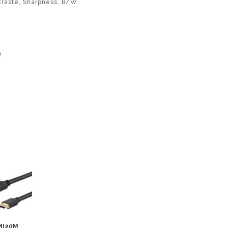
ontraste, Sharpness, B/W
P
MI20M