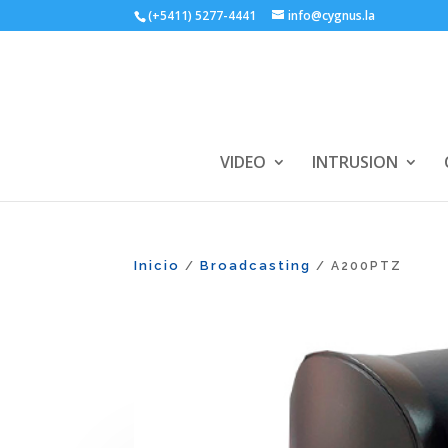
(+5411) 5277-4441
info@cygnus.la
VIDEO
INTRUSION
Inicio
Broadcasting
/
/ A200PTZ