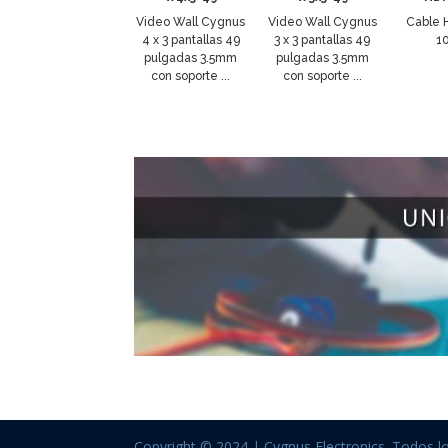
Video Wall Cygnus
Video Wall Cygnus
Cable 
4 x 3 pantallas 49
3 x 3 pantallas 49
1
pulgadas 3.5mm
pulgadas 3.5mm
con soporte ...
con soporte ...
Copyright © 2024 | Cygnus Electronics. Todos l