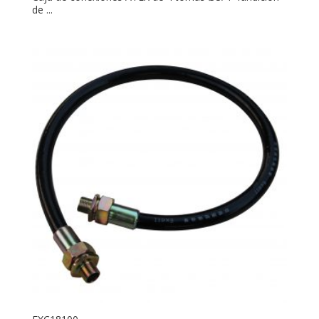
de ...