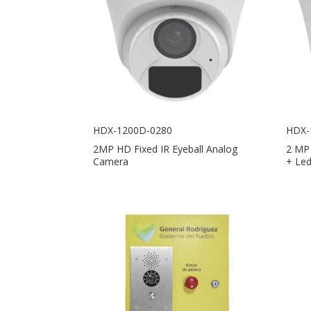
HDX-1200D-0280
HDX-
2MP HD Fixed IR Eyeball Analog
2 MP
Camera
+ Le