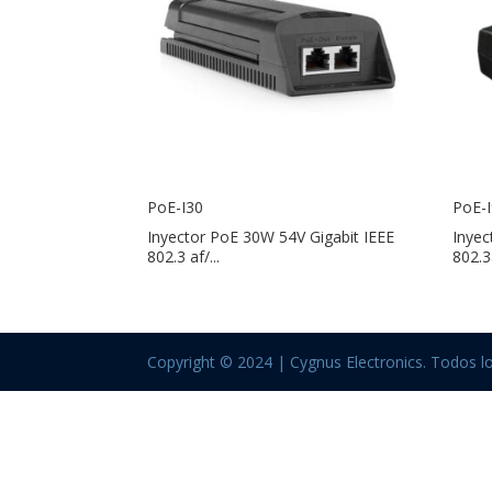
PoE-I30
PoE-
Inyector PoE 30W 54V Gigabit IEEE
Inyec
802.3 af/...
802.3a
Copyright © 2024 | Cygnus Electronics. Todos l