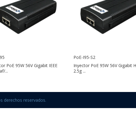
I95
PoE-I95-S2
tor PoE 95W 56V Gigabit IEEE
Inyector PoE 95W 56V Gigabit 
f/...
2.5g ...
os derechos reservados.