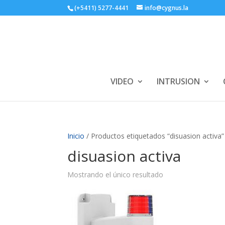
(+5411) 5277-4441
info@cygnus.la
VIDEO
INTRUSION
Inicio
/ Productos etiquetados “disuasion activa”
disuasion activa
Mostrando el único resultado