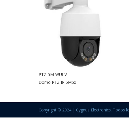
PTZ-5M-WUI-V
Domo PTZ IP 5Mpx
Copyright © 2024 | Cygnus Electronics. Todos l