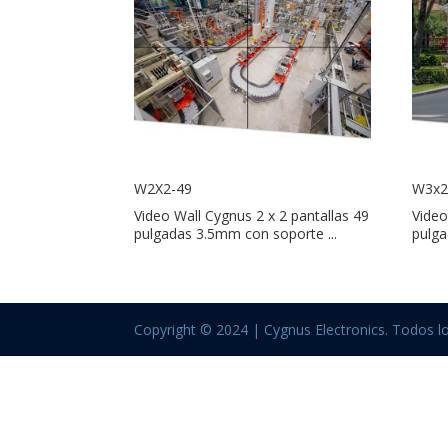
W2X2-49
W3x2
Video Wall Cygnus 2 x 2 pantallas 49
Video
pulgadas 3.5mm con soporte ...
pulga
Copyright © 2024 | Cygnus Electronics. Todos l